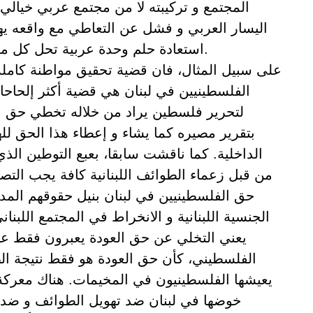
المجتمع و تركيبته لا من مجتمع عربي خيالي 
اليسار العربي و فشل عن التعاطي مع واقعه يه
استعادة حلم وحدة عربية تحل كل مشاكله في آن واحد.
على سبيل المثال، فان قضية تحقيق مواطنة كامل
الفلسطينيين في لبنان هي قضية أكثر إلحا
لتحرير فلسطين يراد من خلاله تخطي حق 
بتقرير مصيره كما يشاء و إعطاء هذا الحق لل
الداخلية. كما ناقشت سابقا، بعبع التوطين الذي
من قبل زعماء الطوائف اللبنانية كافة يجب التص
حق الفلسطينيين في لبنان بنيل حقوقهم المدني
الجنسية اللبنانية و الانخراط في المجتمع اللبناني
يعني التخلي عن حق العودة يعبرون فقط ع
الفلسطيني، كأن حق العودة هو فقط نتيجة ال
يعيشها الفلسطينيون في المخيمات. هناك معرك
خوضها في لبنان ضد تهويل الطوائف و ضد