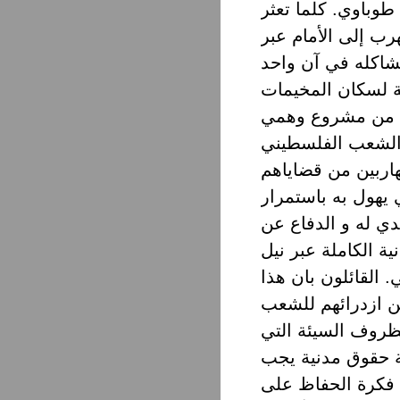
طوباوي. كلما تعثر
رب إلى الأمام عبر
ة لسكان المخيمات
حا من مشروع وهمي
الشعب الفلسطيني
هاربين من قضاياهم
 يهول به باستمرار
دي له و الدفاع عن
ة الكاملة عبر نيل
. القائلون بان هذا
ن ازدرائهم للشعب
ظروف السيئة التي
ة حقوق مدنية يجب
 فكرة الحفاظ على