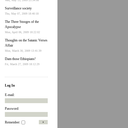
Wed, May 13, 2009 23:34:08
Surveillance society
Thu, May 07, 2009 18:40:18
The Three Stooges of the
Apocalypse
Mon, April 06, 2009 18:22:02
Thoughts on the Satanic Verses
Affair
Mon, March 30, 2009 13:41:39
Dam those Ethiopians!
Fri, March 27, 2009 18:12:29
Log In
E-mail:
Password:
Remember: