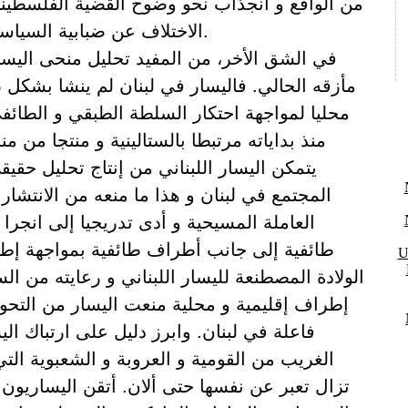
من الواقع و انجذاب نحو وضوح القضية الفلسطيني
الاختلاف عن ضبابية السياسة اللبنانية و تقلباتها.
في الشق الأخر، من المفيد تحليل منحى اليسار 
مأزقه الحالي. فاليسار في لبنان لم ينشا بشكل 
محليا لمواجهة احتكار السلطة الطبقي و الطائف
منذ بداياته مرتبطا بالستالينية و منتجا من من
يتمكن اليسار اللبناني من إنتاج تحليل حقيق
المجتمع في لبنان و هذا ما منعه من الانتشا
العاملة المسيحية و أدى تدريجيا إلى انج
طائفية إلى جانب أطراف طائفية بمواجهة إط
U
الولادة المصطنعة لليسار اللبناني و رعايته من الست
إطراف إقليمية و محلية منعت اليسار من التحو
فاعلة في لبنان. وابرز دليل على ارتباك ال
الغريب من القومية و العروبة و الشعبوية الت
تزال تعبر عن نفسها حتى ألان. أتقن اليساريون ا