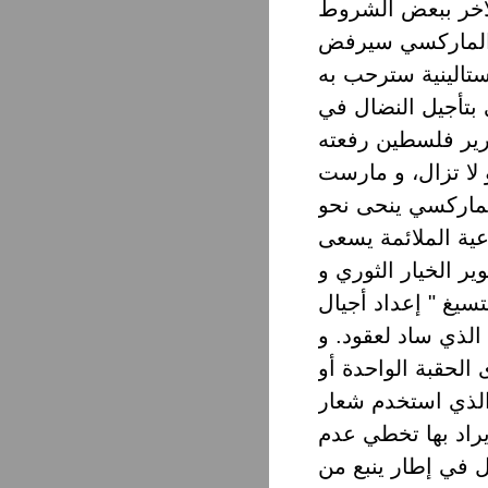
لآخر ببعض الشروط
ل الماركسي سيرفض
 بتأجيل النضال في
رير فلسطين رفعته
و لا تزال، و مارست
الماركسي ينحى نحو
ية الملائمة يسعى
ر الخيار الثوري و
سيغ " إعداد أجيال
الذي ساد لعقود. و
لحقبة الواحدة أو
 الذي استخدم شعار
راد بها تخطي عدم
 في إطار ينبع من