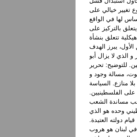
تحاول استبدال فشل
ع تغيير خيالي على
تعلق بالتركيز على
يكلية تتعلق بنشأة
الأول، يبرز الهدف
 و الذي لا يزال أبو
ن. للتوضيح: تحرير
وت، مسالة وجود و
لا منازع. السياسة
 على الفلسطينيين.
يجب مساندة الشعب
يني وحده هو الذي
يام دولته العتيدة.
 في لبنان هو هروب