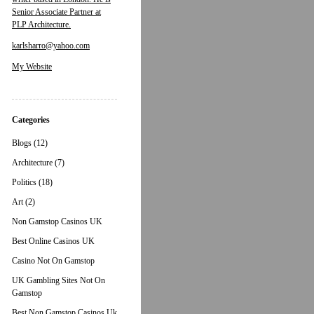
Senior Associate Partner at
PLP Architecture.
karlsharro@yahoo.com
My Website
Categories
Blogs (12)
Architecture (7)
Politics (18)
Art (2)
Non Gamstop Casinos UK
Best Online Casinos UK
Casino Not On Gamstop
UK Gambling Sites Not On
Gamstop
Best Non Gamstop Casinos Uk