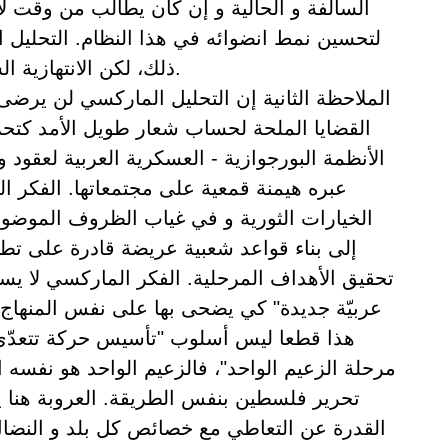
السالفة و الحالية و إن كان يطالب من وقت 
لتحسين نمط انضوائه في هذا النظام. التحلي
ذلك، لكن الانتهازية الستالينية سترحب به.
الملاحظة الثانية إن التحليل الماركسي لن يرضى
القضايا الملحة لحساب شعار طويل الأمد كتح
الأنظمة البورجوازية - العسكرية العربية لعقود 
عبره هيمنة قمعية على مجتمعاتها. الفكر 
الخيارات الثورية و في غياب الظروف الموضوع
إلى بناء قواعد شعبية عريضة قادرة على تطوي
تحقيق الأهداف المرحلية. الفكر الماركسي لا يست
عربيّة جديدة" كي يضحى بها على نفس المنهاج 
هذا قطعا ليس أسلوب "تأسيس حركة تتعدّى ا
مرحلة الزعيم الواحد"، فالزعيم الواحد هو نفسه
تحرير فلسطين بنفس الطريقة. العروبة هنا ي
القدرة عن التعاطي مع خصائص كل بلد و النضال