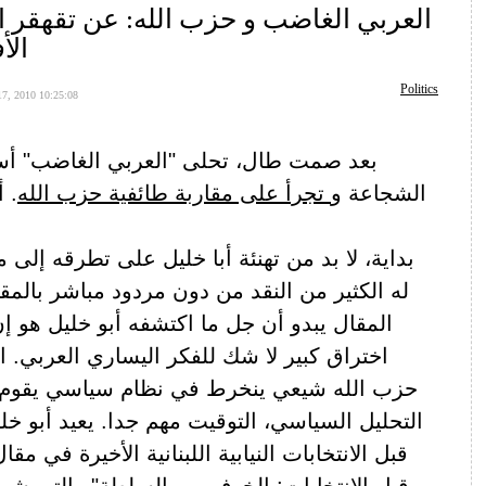
العربي الغاضب و حزب الله: عن تقهقر ا
الأ
Politics
17, 2010 10:25:08
بعد صمت طال، تحلى "العربي الغاضب" أس
الشجاعة و
تجرأ على مقاربة طائفية حزب الله
. 
بداية، لا بد من تهنئة أبا خليل على تطرقه إل
له الكثير من النقد من دون مردود مباشر بالمقا
المقال يبدو أن جل ما اكتشفه أبو خليل هو 
اختراق كبير لا شك للفكر اليساري العربي. 
حزب الله شيعي ينخرط في نظام سياسي يقوم ع
التحليل السياسي، التوقيت مهم جدا. يعيد أبو خل
قبل الانتخابات النيابية اللبنانية الأخيرة في مقا
قبل الانتخابات: الخوف من السلطة"
والتي شر