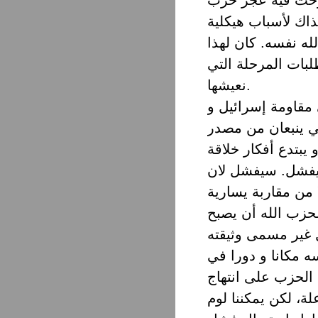
ذاك لأسباب هيكلية
لله نفسه. كان لهذا
طلبات المرحلة التي
نعيشها.
 مقاومة إسرائيل و
ي ينبعان من مصدر
 يبتدع أفكار خلاقة
يفشل. سيفشل لان
 من مقاربة يسارية
لحزب الله أن يصبح
 غير مسمى وثيقته
ه مكانا و دورا في
م الحزب على انتهاج
لة، لكن يمكننا لوم