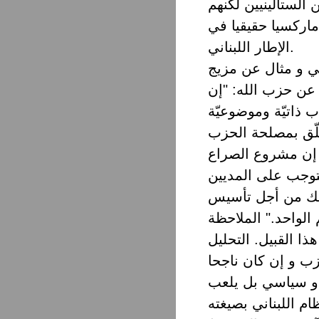
 الستالينيين لكنهم
ماركسيا حقيقيا في
الإطار اللبناني.
جي و مثال عن مزيج
 عن حزب الله: "إن
 ذاتيّة وموضوعيّة
علّق بمصلحة الحزب
. إن مشروع الصراع
وجب على المديين
وذلك من أجل تأسيس
 الواحد." الملاحظة
ا القبيل. التحليل
ب و إن كان ناجحا
ي و سياسي بل يلعب
م اللبناني بصيغته