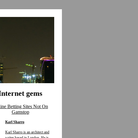
Internet gems
ine Betting Sites Not On
Gamstop
Karl Sharro
Karl Sharro is an architect and
writer based in London. He is