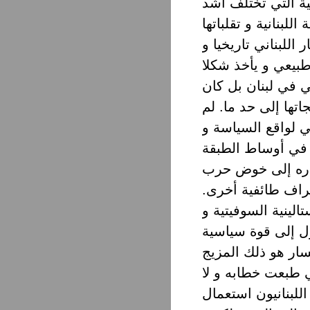
ة التي تختلف اشد
اللبناني تاريخيا و
طبيعي و يأخذ شكلا
ي في لبنان بل كان
جاتها إلى حد ما. لم
ي لواقع السياسة و
ر في أوساط الطبقة
را ره إلى خوض حرب
راف طائفية أخرى.
الينية السوفيتية و
ل إلى قوة سياسية
يسار هو ذلك المزيج
ي طبعت خطابه و لا
للبنانيون استعمال