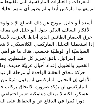
المفردات و العبارات الماركسية التي تلقنوها من
لم يفهموا ماركس أبدا و لم يطور أي منهم تحليلا 
أسعد أبو خليل نموذج عن ذلك الضياع الإيديولو
الأفكار السالف الذكر. يقول أبو خليل في مقاله
خرق الحصار الطائفي الذي أحاط بالحزب، لأسباب
إذا استعملنا التحليل الماركسي الكلاسيكي، لا يت
السياسيّة أو الوطنيّة فحسب. هناك ما هو أهم
ضد إسرائيل، بأفق تحرير كل فلسطين، يست
القصير والطويل إعداد أجيال عربيّة جديدة، 
حركة تتعدّى الحقبة الواحدة أو مرحلة الزعيم
الأولى إن التحليل الماركسي لن يقول شيئا من هذ
الماركسي لن يؤكد ضرورة الالتحاق بركاب حز
عسكريا لكنه لا يمتلك دينامكية تغيير اجتماع
دورا كبيرا في الدفاع عن و الحفاظ على النظا