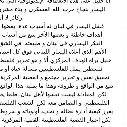
أبا خليل على هذه الانعطافة الإيديولوجية التي 
اليسار بنجاح حزب الله العسكري و بناء مشرو
ركائز لا أساس لها في الواقع.
فشل اليسار في لبنان له أسباب عدة، بعضها ي
أهداف خاطئة و بعضها الأخر ينبع من أسباب ه
الفكر اليساري في لبنان و طبيعته. في الشق 
الأهم الذي أعلاه اليسار اللبناني فوق كل اعتبار
خليل يراه الهدف المركزي ألا و هو تحرير فلسطي
فلسطين يمثل للفلسطينيين مسالة حياة أو م
تحقيق نفس و تحرير مجتمع و القضية المركزية ب
تنبع من الواقع و ظروفه وهذا ما يمليه هذا الواقع
لكن المعادلة ليست نفسها لأهل لبنان. طبعا 
الفلسطيني و التضامن معه لكن الشعب الفلسط
يقرر كيفية أدارة نضاله و تحديد أولوياته و شروط ق
لكن اعتبار القضية الفلسطينية القضية المركزية