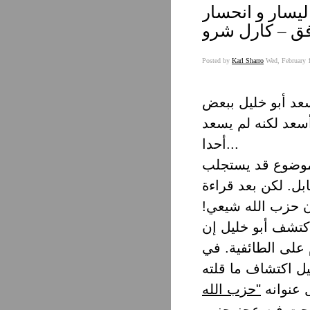
ليسار و انحسار
فق – كارل شرو
Posted by
Karl Sharro
Wed, February 
عد أبو خليل ببعض
أسعد لكنه لم يسعد
أحدا...
ى موضوع قد يستجلب
بل. لكن بعد قراءة
إن حزب الله شيعي!
اكتشف أبو خليل إن
لى الطائفية. في
يل اكتشاف ما قلته
ل عنوانه
"حزب الله
حت فيه عجز حزب