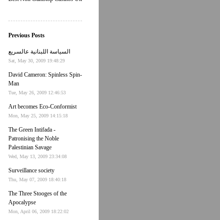
Previous Posts
السياسة اللبنانية عالسريع
Sat, May 30, 2009 19:48:29
David Cameron: Spinless Spin-
Man
Tue, May 26, 2009 12:46:53
Art becomes Eco-Conformist
Mon, May 25, 2009 14:15:18
The Green Intifada -
Patronising the Noble
Palestinian Savage
Wed, May 13, 2009 23:34:08
Surveillance society
Thu, May 07, 2009 18:40:18
The Three Stooges of the
Apocalypse
Mon, April 06, 2009 18:22:02