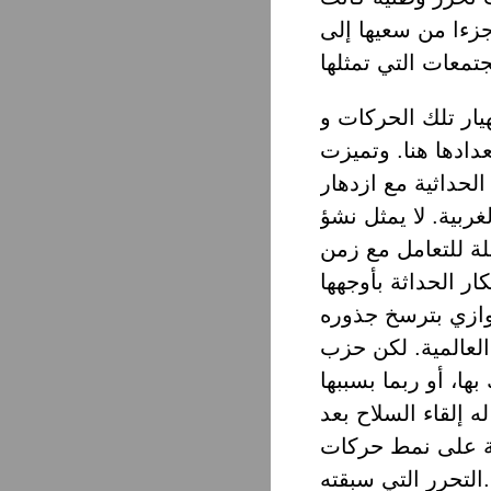
جزءا من سعيها إلى
ار تلك الحركات و
دادها هنا. وتميزت
لحداثية مع ازدهار
ربية. لا يمثل نشؤ
ة للتعامل مع زمن
ار الحداثة بأوجهها
يوازي بترسخ جذوره
 العالمية. لكن حزب
ها، أو ربما بسببها
 إلقاء السلاح بعد
طة على نمط حركات
التحرر التي سبقته.