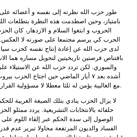
طور حزب الله نظرته إلى نفسه و أعضائه على
بامتياز، وحين اصطدمت هذه النظرة بتطلعات اللبن
الحروب و ابتغوا السلام و الازدهار، كان ال
الحرب كي يرسم مجتمعا على صورته لا العكس. ه
لدى حزب الله عن إعادة إنتاج نفسه كحزب سي
باقتناص فرصتين تاريخيتين لتحويل مساره هما الان
والسوري. لكن تردد حزب الله عن الاستيلاء عل
أشده بعد ٧ أيار الماضي حين اجتاح الحزب بي
مع الغالبية يؤمن له ثلثا معطلا لا مسؤولية القرار السياسي المطلقة.
لا يزال الحزب ينادي بتلك الصيغة الغريبة للحك
حلفائه بالانتخابات التشريعية. يردد ممثلو ال
الوصول إلى سدة الحكم عبر إلقاء اللوم على ال
الفساد والديون المرتفعة محاولا تبرير عدم قد