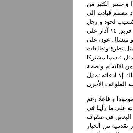
 قد ضعف كثيرا و خسر الكثير من
اد معظم قيادته إلى
كنسيب لحود و رجل
الدولة شبه الوحيد فؤاد السنيورة. برغم ذلك يحوز فريق ١٤ آذار على
و ميشال عون على
مثل نظرة وتطلعات
 تمثل قاسما مشتركا
 لهما قدرا من الالتحام و صحة
لك إلا ادعائه تمثيل
بقى موجودا و فاعلا رغم
ه على ما رأينا في
جة البعض في صفوف
ر تقدمية من الخيار