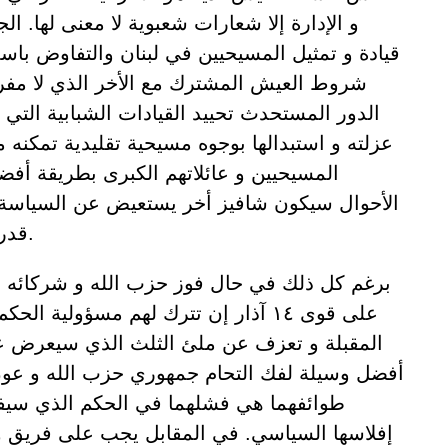
و الإدارة إلا شعارات شعبوية لا معنى لها. ال
قيادة و تمثيل المسيحيين في لبنان والتفاوض با
شروط العيش المشترك مع الأخر الذي لا مفر
الدور المستحدث تحييد القيادات الشبابية الت
عزلته و استبدالها بوجوه مسيحية تقليدية تمكن
المسيحيين و عائلاتهم الكبرى بطريقة أ
الأحوال سيكون شافيز أخر يستعيض عن السياسة ب
قدرة لها على التحديث.
برغم كل ذلك في حال فوز حزب الله و شركائه ف
على قوى ١٤ آذار إن تترك لهم مسؤولية ا
المقبلة و تعزف عن ملئ الثلث الذي سيعرض ع
أفضل وسيلة لفك التحام جمهوري حزب الله و عو
طوائفهما هي فشلهما في الحكم الذي سيفض