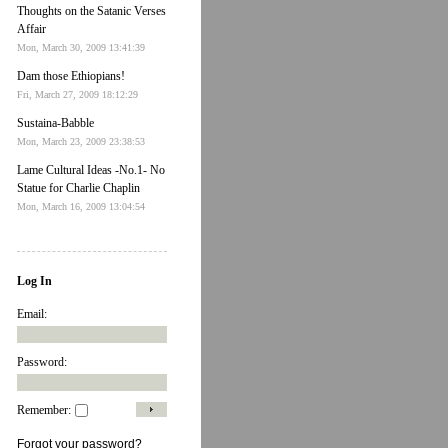
Thoughts on the Satanic Verses
Affair
Mon, March 30, 2009 13:41:39
Dam those Ethiopians!
Fri, March 27, 2009 18:12:29
Sustaina-Babble
Mon, March 23, 2009 23:38:53
Lame Cultural Ideas -No.1- No
Statue for Charlie Chaplin
Mon, March 16, 2009 13:04:54
Log In
Email:
Password:
Remember:
Forgot your password?