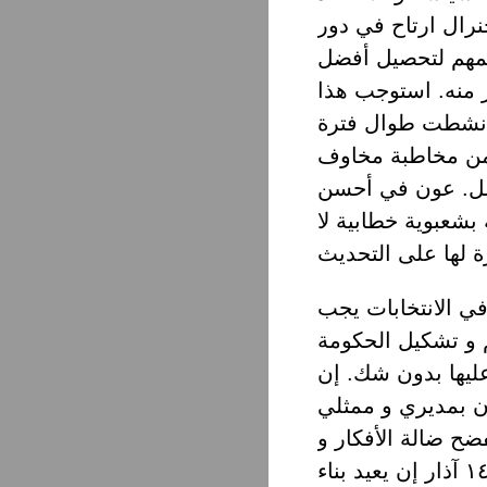
جنرال ارتاح في دور
سمهم لتحصيل أفضل
 منه. استوجب هذا
ي نشطت طوال فترة
ه من مخاطبة مخاوف
فضل. عون في أحسن
شعبوية خطابية لا
ي الانتخابات يجب
لحكم و تشكيل الحكومة
ليها بدون شك. إن
ن بمديري و ممثلي
ح ضالة الأفكار و
إفلاسها السياسي. في المقابل يجب على فريق ١٤ آذار إن يعيد بناء