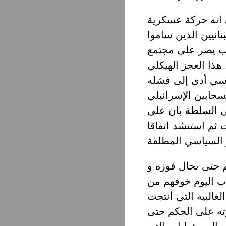
 انه حركة عسكرية
انيين الذين ساموا
حزب يصر على مجتمع
ذا العجز الهيكلي
اسي أدى إلى فشله
سحابين الإسرائيلي
ى السلطة بان على
روت ثم استنشد اتفاقا
م حتى بحال فوزه و
حزب اليوم خوفهم من
غالبية التي أنتجت
رته على الحكم حتى