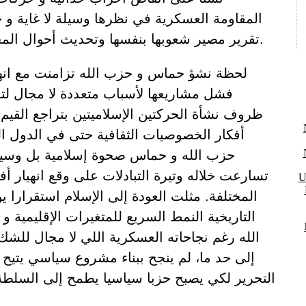
المقاومة العسكرية في نظرها وسيلة لا غاية و 
تقرير مصير شعوبها بنفسها وتحديث أحوال المجتمعات التي تمثلها.
لحظة نشؤ حماس و حزب الله تزامنت مع انهي
فشل مشاريعها لأسباب متعددة لا مجال لتع
ظروف نشأة الحركتين الإسلاميتين بتراجع القيم ا
أفكار الخصوصيات الثقافية حتى في الدول الغ
حزب الله و حماس صحوة إسلامية بل وسيل
تسارعت خلاله وتيرة التبادلات على وقع انهيار أفك
U
المختلفة. مثلت العودة إلى الإسلام استقرارا 
التاريخية النمط السريع للمتغيرات الإقليمية و
الله رغم نجاحاته العسكرية اللي لا مجال للشك ب
إلى حد ما، لم ينجح ببناء مشروع سياسي يتيح له
التحرير لكي يصبح حزبا سياسيا يطمح إلى السل