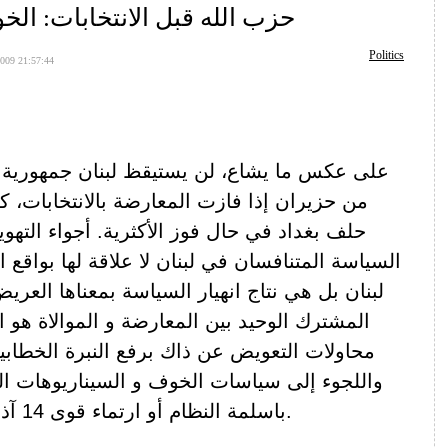
حزب الله قبل الانتخابات: ال
Politics
009 21:57:44
على عكس ما يشاع، لن يستيقظ لبنان جمهورية إ
من حزيران إذا فازت المعارضة بالانتخابات، كما
حلف بغداد في حال فوز الأكثرية. أجواء التهوي
السياسة المتنافسان في لبنان لا علاقة لها بواقع 
لبنان بل هي نتاج انهيار السياسة بمعناها العري
المشترك الوحيد بين المعارضة و الموالاة هو 
محاولات التعويض عن ذاك برفع النبرة الخطاب
واللجوء إلى سياسات الخوف و السيناريوهات الم
باسلمة النظام أو ارتماء قوى 14 آذار بأحضان إسرائيل.