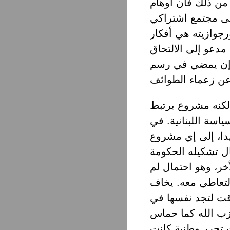
 من ذلك فان أوهام
إلى مجتمع اشتراكي
ورجوازيته هي أفكار
مدعو إلى الالتحاق
 إن يمضي في رسم
اسة لكنه مشروع يرتبط
ياسة اللبنانية. في
 الله تحديدا، إلى إي مشروع
ل تشكيله الحكومة
خر، وهو احتمال لم
لتعاطي معه. يخاف
ت لتجد نفسها في
زب الله كما حماس
 تحرر وطنية كانت