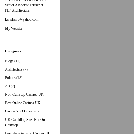
Senior Associate Partner at
PLP Architecture.
karlsharro@yahoo.com
My Website
Categories
Blogs (12)
Architecture (7)
Politics (18)
Art (2)
Non Gamstop Casinos UK
Best Online Casinos UK
Casino Not On Gamstop
UK Gambling Sites Not On
Gamstop
Best Non Gamstop Casinos Uk