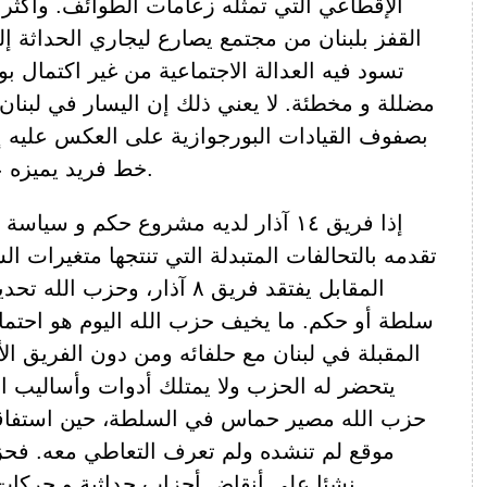
الإقطاعي التي تمثله زعامات الطوائف. وأكثر
القفز بلبنان من مجتمع يصارع ليجاري الحداثة 
تسود فيه العدالة الاجتماعية من غير اكتمال ب
مضللة و مخطئة. لا يعني ذلك إن اليسار في لبنان 
بصفوف القيادات البورجوازية على العكس عليه
خط فريد يميزه عن زعماء الطوائف.
إذا فريق ١٤ آذار لديه مشروع حكم و سي
تقدمه بالتحالفات المتبدلة التي تنتجها متغيرات الس
المقابل يفتقد فريق ٨ آذار، وحزب
سلطة أو حكم. ما يخيف حزب الله اليوم هو احتما
المقبلة في لبنان مع حلفائه ومن دون الفريق الأ
يتحضر له الحزب ولا يمتلك أدوات وأساليب ا
حزب الله مصير حماس في السلطة، حين استفاق
موقع لم تنشده ولم تعرف التعاطي معه. فح
نشئا على أنقاض أحزاب حداثية و حركات