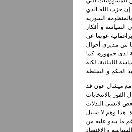
ن المسؤوليات التي
إن حزب الله الذي
بالمنظومة السورية
ى السياسة و أفكار
براغماتية عوضا عن
فا من مديري أحوال
 لدى جمهوره، كما
ة اللبنانية، لكنه
 مع ميشال عون قد
الفوز بالانتخابات
عض لابسي البدلات
ة. هذا وهم لا سبيل
م ما يبدو عليه من
سياسة و الاقتصاد