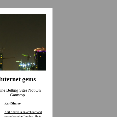
Internet gems
ine Betting Sites Not On
Gamstop
Karl Sharro
Karl Sharro is an architect and
writer based in London. He is