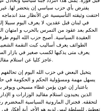
قبل فوزه. يمثل هذا التردد جبنا سياسيا وتخاذل ع
يفترض بأي حزب سياسي إن يتحضر لها. غير 
اختفت وثيقته التأسيسية عن الأنظار منذ اندماجه 
في لبنان قبل عقدين، لا يعرف اليوم سبيلا إل
الحكم بعد عقود من التمرس بالحرب و امتهان ال
العقيدة السياسية. أصبح حزب الله اليوم طر
الطوائف يعرف أساليب كبت النقمة الشعبية
يعرف متى يذكيها لكسب صغير في بازار السياس
عاجز كليا عن استلام مقاليد الحكم و السلطة.
يتخيل البعض في حزب الله اليوم إن تحالفهم
يسهل مهمة ومسؤولية الحكم و الحكومة في حال 
باعتبار إن عون يؤمن غطاء مسيحي ويوفر ب
الذين يجيدون استلام مقاليد الوزارات و الإدار
لتحققه. فجنرال المارونية السياسية المخضرم رغ
تعطش للسلطة ليس لديه هو الأخر أية أفكار في ال