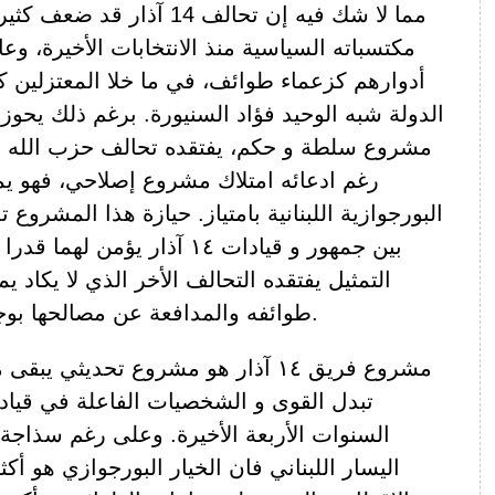
مما لا شك فيه إن تحالف 14 آذار
مكتسباته السياسية منذ الانتخابات الأخيرة، وع
أدوارهم كزعماء طوائف، في ما خلا المعتزلين 
مشروع سلطة و حكم، يفتقده تحالف حزب الله 
رغم ادعائه امتلاك مشروع إصلاحي، فهو ي
البورجوازية اللبنانية بامتياز. حيازة هذا المشروع
بين جمهور و قيادات ١٤ آذار يؤمن
التمثيل يفتقده التحالف الأخر الذي لا يكاد يم
طوائفه والمدافعة عن مصالحها بوجه الطوائف الأخرى.
مشروع فريق ١٤ آذار هو مشروع تحديثي ي
تبدل القوى و الشخصيات الفاعلة في قيادت
السنوات الأربعة الأخيرة. وعلى رغم سذا
اليسار اللبناني فان الخيار البورجوازي هو أكث